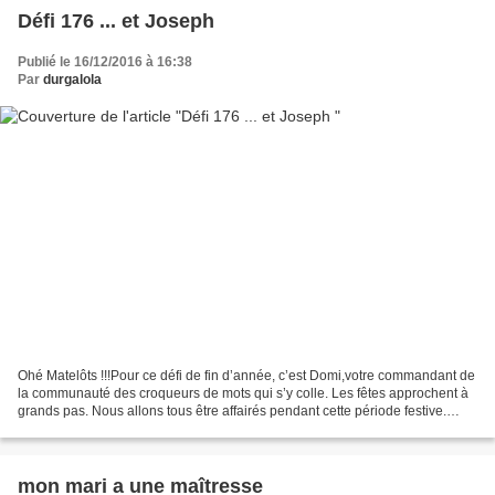
Défi 176 ... et Joseph
Publié le 16/12/2016 à 16:38
Par
durgalola
Ohé Matelôts !!!Pour ce défi de fin d’année, c’est Domi,votre commandant de
la communauté des croqueurs de mots qui s’y colle. Les fêtes approchent à
grands pas. Nous allons tous être affairés pendant cette période festive.
Alors je vais faire court,...
mon mari a une maîtresse