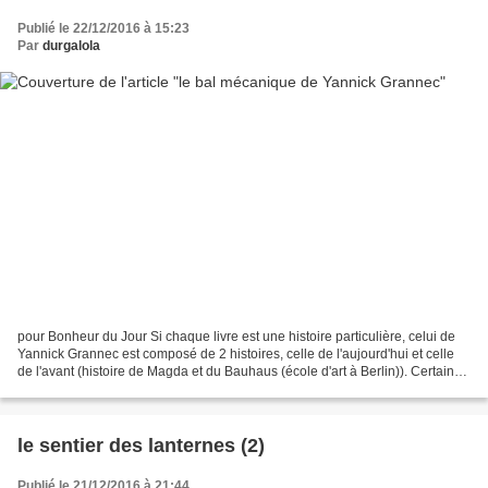
Publié le 22/12/2016 à 15:23
Par
durgalola
pour Bonheur du Jour Si chaque livre est une histoire particulière, celui de
Yannick Grannec est composé de 2 histoires, celle de l'aujourd'hui et celle
de l'avant (histoire de Magda et du Bauhaus (école d'art à Berlin)). Certains
auteurs en intitulé...
le sentier des lanternes (2)
Publié le 21/12/2016 à 21:44