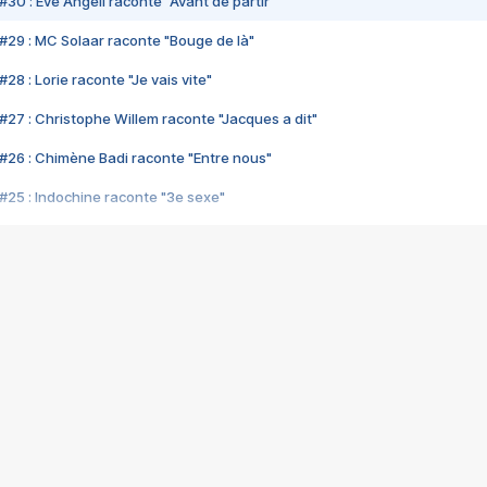
#30 : Eve Angeli raconte "Avant de partir"
#29 : MC Solaar raconte "Bouge de là"
28 : Lorie raconte "Je vais vite"
#27 : Christophe Willem raconte "Jacques a dit"
#26 : Chimène Badi raconte "Entre nous"
#25 : Indochine raconte "3e sexe"
#24 : Zaho raconte "C'est chelou"
#23 : Patrick Bruel raconte "Au café des délices"
#22 : Kyo raconte "Le chemin"
#21 : Nolwenn Leroy raconte "Cassé"
#20 : Patrick Hernandez raconte "Born to be alive"
#19 : Lorie raconte "Près de moi"
#18 : Michael Jones raconte "A nos actes manqués" (avec Jean-Jacque