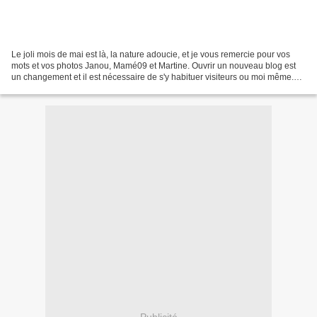
Le joli mois de mai est là, la nature adoucie, et je vous remercie pour vos
mots et vos photos Janou, Mamé09 et Martine. Ouvrir un nouveau blog est
un changement et il est nécessaire de s'y habituer visiteurs ou moi même.
Merci pour vos commentaires et...