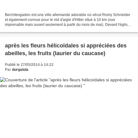
Berchtesgaden est une ville allemande adorable où vécut Romy Schneider
et également connue pour le nid d'aigle d'Hitler situé à 10 km (vue
imprenable mais ouvert seulement à partir du mois de mai). Devant l'église
Saint Pierre et Saint Jean le Baptiste,...
après les fleurs hélicoïdales si appréciées des
abeilles, les fruits (laurier du caucase)
Publié le 27/05/2014 à 14:22
Par
durgalola