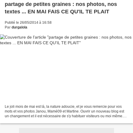
partage de petites graines : nos photos, nos
textes ... EN MAI FAIS CE QU'IL TE PLAIT
Publié le 26/05/2014 à 16:58
Par
durgalola
Le joli mois de mai est là, la nature adoucie, et je vous remercie pour vos
mots et vos photos Janou, Mamé09 et Martine. Ouvrir un nouveau blog est
un changement et il est nécessaire de s'y habituer visiteurs ou moi même.
Merci pour vos commentaires et...