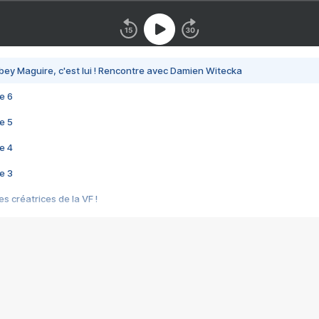
bey Maguire, c'est lui ! Rencontre avec Damien Witecka
e 6
e 5
e 4
e 3
s créatrices de la VF !
e 2
e 1
e Mektoub My Love arrive enfin ! Rencontre avec Shaïn Boumedine et Sal
i : après Toni en famille