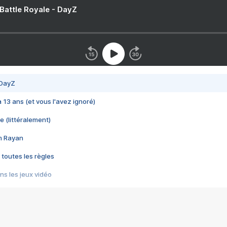
 Battle Royale - DayZ
 DayZ
 a 13 ans (et vous l'avez ignoré)
e (littéralement)
im Rayan
 toutes les règles
s les jeux vidéo
us choquant de Rockstar ? - Le scandale BULLY
e plus moche de Steam