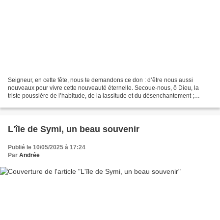
Seigneur, en cette fête, nous te demandons ce don : d’être nous aussi
nouveaux pour vivre cette nouveauté éternelle. Secoue-nous, ô Dieu, la
triste poussière de l’habitude, de la lassitude et du désenchantement ;
donne-nous la joie de nous réveiller,...
L'île de Symi, un beau souvenir
Publié le 10/05/2025 à 17:24
Par
Andrée