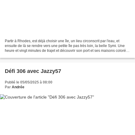
Partir à Rhodes, est déjà choisir une île, un lieu circonscrit par l'eau, et
ensuite de là se rendre vers une petite île pas très loin, la belle Symi. Une
heure et vingt minutes de trajet et découvrir son port et ses maisons colorées
étagées sur les collines....
Défi 306 avec Jazzy57
Publié le 05/05/2025 à 08:00
Par
Andrée