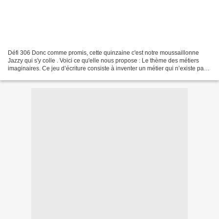
Défi 306 Donc comme promis, cette quinzaine c'est notre moussaillonne
Jazzy qui s'y colle . Voici ce qu'elle nous propose : Le thème des métiers
imaginaires. Ce jeu d’écriture consiste à inventer un métier qui n’existe pas.
Il peut être le plus proche...