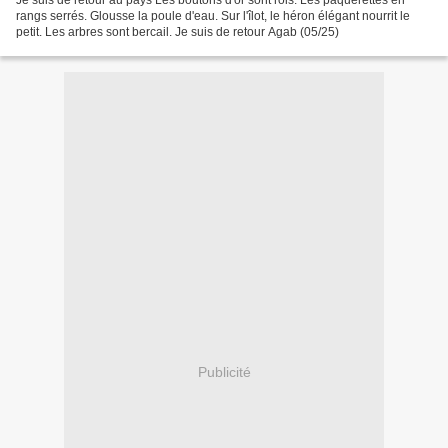
Je suis de retour au pays Les boutons d'or sont rois. Les pâquerettes en
rangs serrés. Glousse la poule d'eau. Sur l'îlot, le héron élégant nourrit le
petit. Les arbres sont bercail. Je suis de retour Agab (05/25)
Publicité