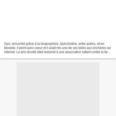
Gari, rencontré grâce à la blogosphère, Quicchotine, entre autres, vit en
Moselle. Il peint avec coeur et il avait mis une de ses toiles aux enchères sur
internet. Le prix récolté était redonné à une association luttant contre la faim
dans le monde. Et...