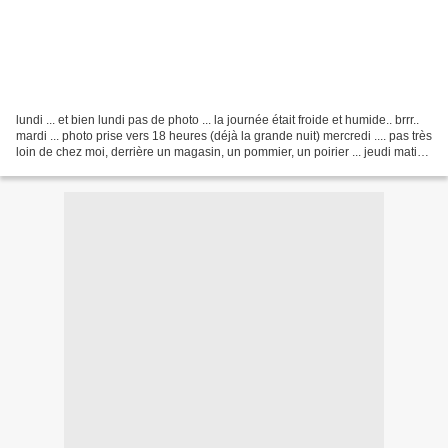
lundi ... et bien lundi pas de photo ... la journée était froide et humide.. brrr..
mardi ... photo prise vers 18 heures (déjà la grande nuit) mercredi .... pas très
loin de chez moi, derrière un magasin, un pommier, un poirier ... jeudi matin,
une douceur...