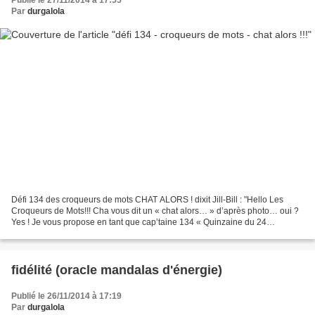
Publié le 27/11/2014 à 17:55
Par
durgalola
Défi 134 des croqueurs de mots CHAT ALORS ! dixit Jill-Bill : "Hello Les
Croqueurs de Mots!!! Cha vous dit un « chat alors… » d’après photo… oui ?
Yes ! Je vous propose en tant que cap’taine 134 « Quinzaine du 24
novembre au 7 décembre 2014 » Un « chat...
fidélité (oracle mandalas d'énergie)
Publié le 26/11/2014 à 17:19
Par
durgalola