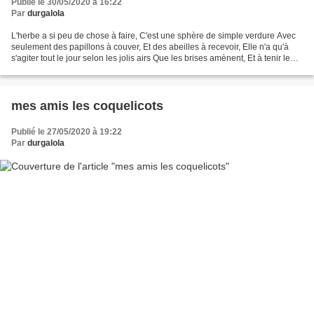
Publié le 30/05/2020 à 16:22
Par
durgalola
L'herbe a si peu de chose à faire, C'est une sphère de simple verdure Avec
seulement des papillons à couver, Et des abeilles à recevoir, Elle n'a qu'à
s'agiter tout le jour selon les jolis airs Que les brises amènent, Et à tenir le
soleil sur son coeur...
mes amis les coquelicots
Publié le 27/05/2020 à 19:22
Par
durgalola