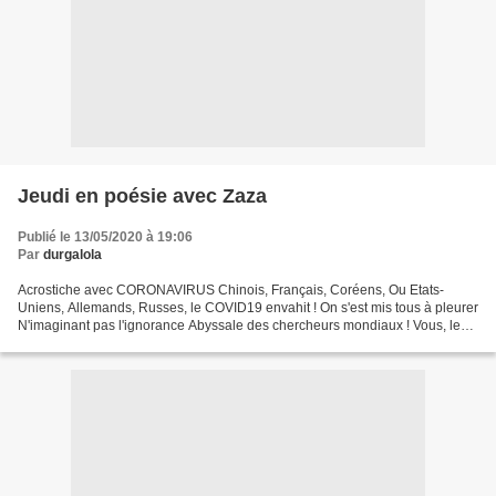
Jeudi en poésie avec Zaza
Publié le 13/05/2020 à 19:06
Par
durgalola
Acrostiche avec CORONAVIRUS Chinois, Français, Coréens, Ou Etats-
Uniens, Allemands, Russes, le COVID19 envahit ! On s'est mis tous à pleurer
N'imaginant pas l'ignorance Abyssale des chercheurs mondiaux ! Vous, les
politiques, les scientifiques Incroyable...