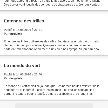
jour nous apprend à rester. La pluie tombe acérée, en mouvement, fraîche.
Des écoles vont rouvrir, des vendeurs de chaussures espérer des ventes.
Mais, les sandales d'été attendront....
Entendre des trilles
Publié le 14/05/2020 à 20:41
Par
durgalola
Entendre les trilles guillerettes des ailés. Se laisser attendrir par un matin
clément. Dernier jour confiné. Quelques humains courent, marchent,
pédalent, téléphonent. Aboiement d'un chien noir sympa. Se préparer pour
retirer les masques à l'école Arc-en-ciel...
Le monde du vert
Publié le 14/05/2020 à 20:40
Par
durgalola
Le monde du vert choisit ce jour de gris. Les herbes hautes reflètent de la
douceur, de la légèreté. Le vent les balance. Les feuilles sont adultes,
perdent le tendre pour le foncé. L'ombre est absente et se jouent les
émeraudes, les jades, les menthes....