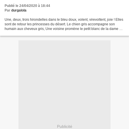
Publié le 24/04/2020 à 18:44
Par
durgalola
Une, deux, trois hirondelles dans le bleu doux, volent, virevoltent, joie ! Elles
sont de retour les princesses du désert. Le chien gris accompagne son
humain aux cheveux gris, Une voisine promène le petit blanc de la dame en
radiothérapie. 5 semaines....
Publicité