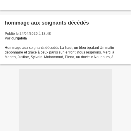
hommage aux soignants décédés
Publié le 24/04/2020 à 18:48
Par
durgalola
Hommage aux soignants décédés Là-haut, un bleu épatant Un matin
débonnaire et grâce à ceux partis sur le front, nous respirons. Merci à
Mahen, Justine, Sylvain, Mohammad, Elena, au docteur Nounours, à
Elisabeth qui laisse 4 enfants, à Jean, Sami, Kabko,...