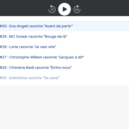
#30 : Eve Angeli raconte "Avant de partir"
#29 : MC Solaar raconte "Bouge de là"
28 : Lorie raconte "Je vais vite"
#27 : Christophe Willem raconte "Jacques a dit"
#26 : Chimène Badi raconte "Entre nous"
#25 : Indochine raconte "3e sexe"
#24 : Zaho raconte "C'est chelou"
#23 : Patrick Bruel raconte "Au café des délices"
#22 : Kyo raconte "Le chemin"
#21 : Nolwenn Leroy raconte "Cassé"