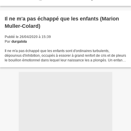
des choses de devenir plus grande qu'elle...
Il ne m'a pas échappé que les enfants (Marion
Muller-Colard)
Publié le 26/04/2020 à 15:39
Par
durgalola
Il ne m'a pas échappé que les enfants sont d'ordinaires turbulents,
dépourvus d'inhibition, occupés à essorer à grand renfort de cris et de pleurs
le bouillon émotionnel dans lequel leur naissance les a plongés. Un enfant
pris par la matière brute de...