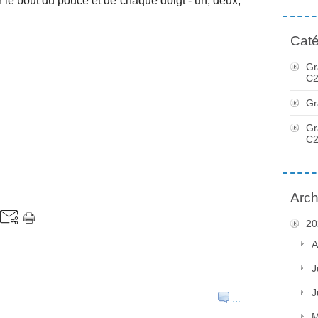
r le bout du pouce et de chaque doigt - un, deux,
Caté
Gr
C2
Gr
Gr
C2
Arch
20
A
J
J
…
M