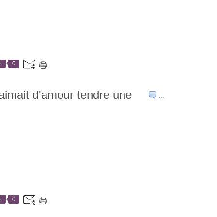
t
0
 aimait d'amour tendre une
…
t
0