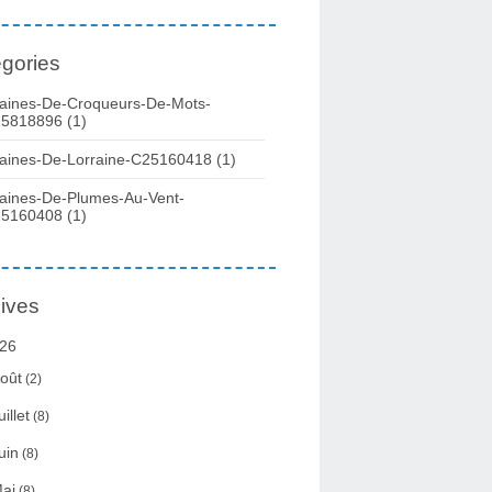
gories
aines-De-Croqueurs-De-Mots-
5818896
(1)
aines-De-Lorraine-C25160418
(1)
aines-De-Plumes-Au-Vent-
5160408
(1)
ives
26
oût
(2)
uillet
(8)
uin
(8)
ai
(8)