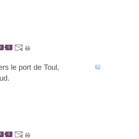
t
0
ers le port de Toul,
…
ud.
t
0