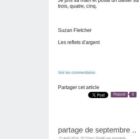
Je pris sa main et posai un baiser su
trois, quatre, cinq.
Suzan Fletcher
Les reflets d'argent
Voir les commentaires
Partager cet article
Repost
0
partage de septembre ..
21 Août 2014, 20:27pm
|
Publié par durgalola