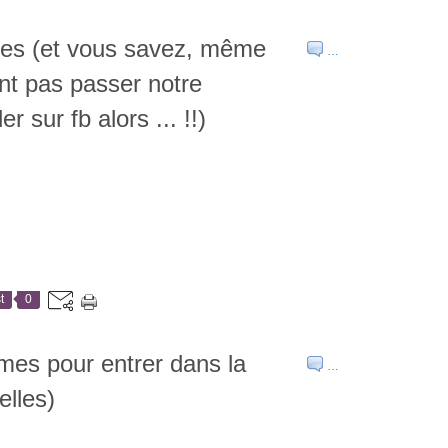
mies (et vous savez, même
…
ent pas passer notre
ler sur fb alors ... !!)
t
0
mes pour entrer dans la
…
lles)