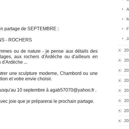
A
M
chain partage de SEPTEMBRE :
F
J
ONS - ROCHERS
20
hommes ou de nature - je pense aux détails des
lages, aux rochers d'Ardèche ou d'ailleurs en
20
 d'Ardèche ...
20
ontrer une sculpture moderne, Chambord ou une
tion et votre envie choisir.
20
jusqu'au 10 septembre à agab57070@yahoo.fr .
20
20
 avec joie que je préparerai le prochain partage.
20
20