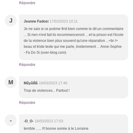
Répondre
J
Jeanne Fadosi
17/03/2023 10:11
Je ne sais si ce poème finit bien comme le dit un commentaire
... Si rien n'est fait ils recommenceront ... et la prison est l'école
de la violence bien plus souvent qu'une réparation ...<br />
beau et triste texte qui me parle, évidemment ... Anne-Sophie
- Fa Do Si (over-blog.com)
Répondre
M
Mâyâlîlâ
16/03/2023 17:46
Trop de violences... Partout !
Répondre
-
-O_O-
16/03/2023 17:03
terrible .......!!! bonne soirée à le Lorraine