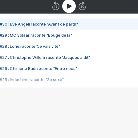
#30 : Eve Angeli raconte "Avant de partir"
#29 : MC Solaar raconte "Bouge de là"
28 : Lorie raconte "Je vais vite"
#27 : Christophe Willem raconte "Jacques a dit"
#26 : Chimène Badi raconte "Entre nous"
#25 : Indochine raconte "3e sexe"
#24 : Zaho raconte "C'est chelou"
#23 : Patrick Bruel raconte "Au café des délices"
#22 : Kyo raconte "Le chemin"
#21 : Nolwenn Leroy raconte "Cassé"
#20 : Patrick Hernandez raconte "Born to be alive"