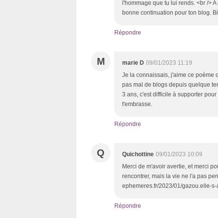
l'hommage que tu lui rends. <br /> A
bonne continuation pour ton blog. B
Répondre
M
marie D
09/01/2023 11:19
Je la connaissais, j'aime ce poème q
pas mal de blogs depuis quelque tem
3 ans, c'est difficile à supporter pour
t'embrasse.
Répondre
Q
Quichottine
09/01/2023 10:09
Merci de m'avoir avertie, et merci 
rencontrer, mais la vie ne l'a pas pe
ephemeres.fr/2023/01/gazou.elle-s-
Répondre