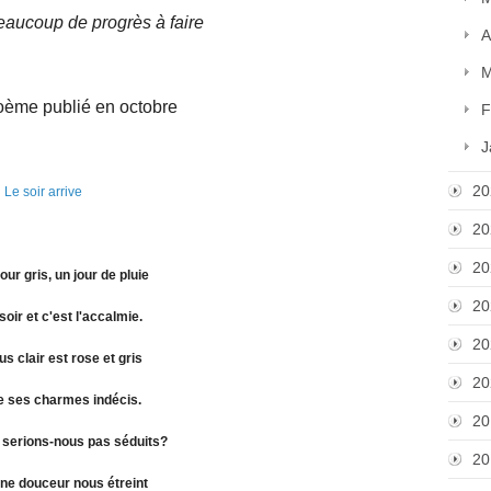
beaucoup de progrès à faire
A
M
oème publié en octobre
F
J
20
Le soir arrive
20
20
our gris, un jour de pluie
20
 soir et c'est l'accalmie.
20
lus clair est rose et gris
20
ie ses charmes indécis.
20
serions-nous pas séduits?
20
ne douceur nous étreint