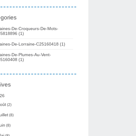
gories
aines-De-Croqueurs-De-Mots-
5818896
(1)
aines-De-Lorraine-C25160418
(1)
aines-De-Plumes-Au-Vent-
5160408
(1)
ives
26
oût
(2)
uillet
(8)
uin
(8)
ai
(8)