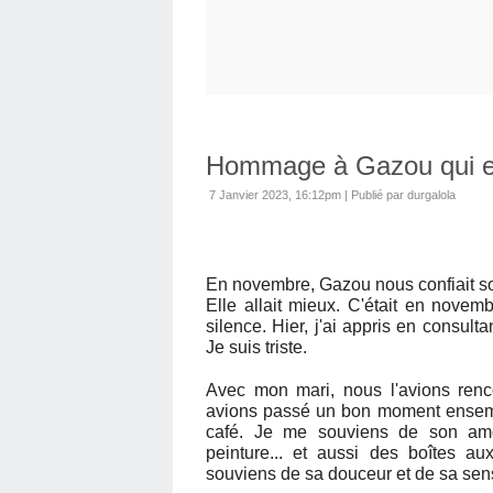
Hommage à Gazou qui est 
7 Janvier 2023, 16:12pm
|
Publié par durgalola
En novembre, Gazou nous confiait son
Elle allait mieux. C'était en novem
silence. Hier, j'ai appris en consult
Je suis triste.
Avec mon mari, nous l'avions renc
avions passé un bon moment ensembl
café. Je me souviens de son amo
peinture... et aussi des boîtes au
souviens de sa douceur et de sa sens