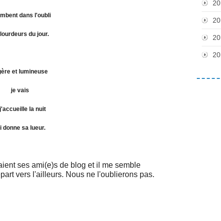
20
ombent dans l'oubli
20
 lourdeurs du jour.
20
20
ère et lumineuse
je vais
j'accueille la nuit
i donne sa lueur.
aient ses ami(e)s de blog et il me semble
art vers l'ailleurs. Nous ne l'oublierons pas.