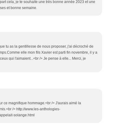
 part cela, je te souhaite une très bonne année 2023 et une
ises et bonne semaine.
ue tu as la gentillesse de nous proposer, j'ai décroché de
ps.Comme elle mon fils Xavier est parti fin novembre, il y a
 ceux qui l'aimaient...<br /> Je pense à elle... Merci, je
pour ce magnifique hommage.<br /> J'aurais aimé la
rmis.<br /> http://www.les-anthologies-
appelait-solange.html