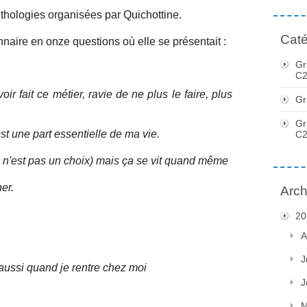
nthologies organisées par Quichottine.
Caté
onnaire en onze questions où elle se présentait :
Gr
C2
voir fait ce métier, ravie de ne plus le faire, plus
Gr
Gr
'est une part essentielle de ma vie.
C2
 n'est pas un choix) mais ça se vit quand même
her.
Arch
20
A
J
aussi quand je rentre chez moi
J
M