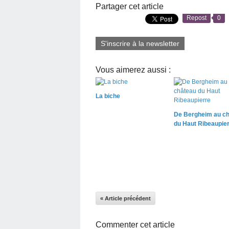
Partager cet article
Repost
0
S'inscrire à la newsletter
Vous aimerez aussi :
La biche
De Bergheim au c
du Haut Ribeaupie
« Article précédent
Commenter cet article