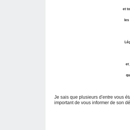
et t
les
Lég
et 
qu
Je sais que plusieurs d'entre vous ét
important de vous informer de son dép