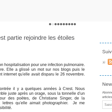
partie rejoindre les étoiles
Suiv
 hospitalisation pour une infection pulmonaire.
bre. Elle a glissé un mot sur nos blogs puis le
ant internet qu'elle avait disparu le 26 novembre.
News
ontrée il y a quelques années à Crest. Nous
Abonne
e juste après un orage, sous la tonnelle d'un
article
ur des poètes, de Christiane Singer, de la
x lettres qu'elle aimait photographier. Je me
Email
ibilité.